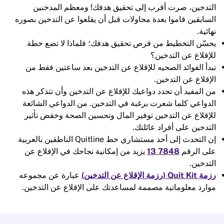
التدخين، صرت أقرب إلى تحقيق هدفك! ومعظم المدخنين
السابقين قاموا بعدة محاولات قبل أن يقلعوا عن التدخين بصوره
نهائية.
يحسّن التخطيط من فرص تحقيق هدفك؛ فلماذا لا تضع خطة
للإقلاع عن التدخين؟
تبدأ الفوائد الصحيه للإقلاع عن التدخين بعد ساعتين فقط من
الإقلاع عن التدخين.
من المفيد أن تحدد دواعيك للإقلاع عن التدخين وأن تتذكر هذه
الدواعي كلما شعرت برغبة في التدخين. من الدواعي الشائعة
للإقلاع عن التدخين توفير المال وتحسين الصحة وخفض تأثير
التدخين على أفراد عائلتك.
إن التحدث إلى أحد مستشاري خط Quitline الناطقين بالعربية
على الرقم
7848 13
يزيد من إمكانية نجاحك في الإقلاع عن
التدخين.
رزمة Quit Kit (رزمة الإقلاع عن التدخين)
عبارة عن مجموعه
موارد معلوماتية مصممة لمساعدتك على الإقلاع عن التدخين.