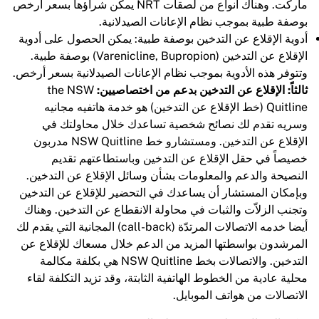
ماركت. وهناك أنواع من لصقات NRT يمكن شراؤها بسعر أرخص
بوصفة طبية بموجب نظام الإعانات الصيدلانية.
أدوية الإقلاع عن التدخين بوصفة طبية: يمكن الحصول على أدوية
الإقلاع عن التدخين (Varenicline, Bupropion) بوصفة طبية.
وتتوفر هذه الأدوية بموجب نظام الإعانات الصيدلانية بسعر أرخص.
ثالثاً: الإقلاع عن التدخين بدعم من اختصاصيين:
the NSW
Quitline (خط الإقلاع عن التدخين) هو خدمة هاتفيه مجانيه
وسريه تقدم لك نصائح شخصية تساعدك خلال محاولتك في
الإقلاع عن التدخين. ومستشارو خط NSW Quitline مدربون
خصيصاً في حقل الإقلاع عن التدخين وباستطاعتهم تقديم
النصيحة والدعم والمعلومات بشأن وسائل الإقلاع عن التدخين.
وبإمكان المستشار أن يساعدك في التحضير للإقلاع عن التدخين
وتجنب الزلاّت والثبات في محاولة الانقطاع عن التدخين. وهناك
أيضا خدمه الاتصالات المرتدّة (call-back) المجانية التي يقدم لك
المرشدون بواسطتها المزيد من الدعم خلال مسعاك للإقلاع عن
التدخين. والاتصالات بخط NSW Quitline هي بكلفة مكالمة
محلية عادية من الخطوط الهاتفية الثابتة، وقد تزيد التكلفة لقاء
الاتصالات من هواتف الموبايل.