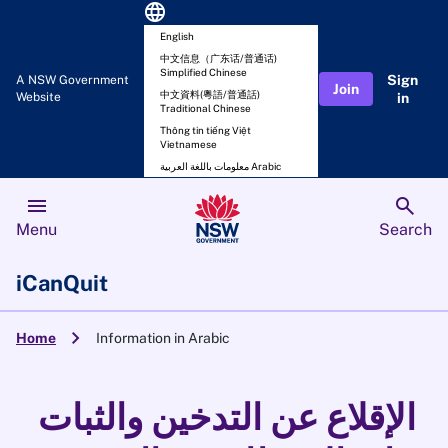
language
English
中文信息（广东话/普通话)
Simplified Chinese
Sign
A NSW Government
Join
中文資料(粵語/普通話)
Website
in
Traditional Chinese
Thông tin tiếng Việt
Vietnamese
معلومات باللغة العربية Arabic
menu
search
Menu
Search
iCanQuit
chevron_right
Home
Information in Arabic
الإقلاع عن التدخين والثبات