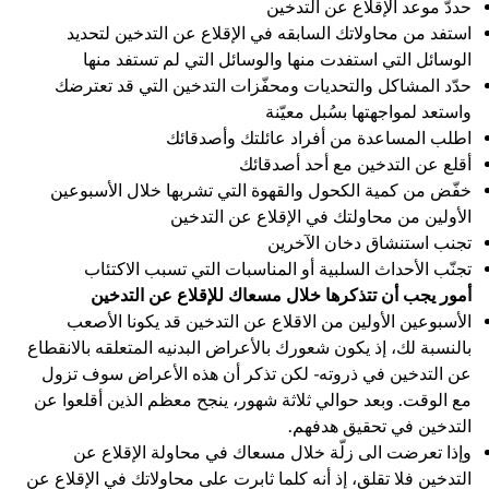
حددّ موعد الإقلاع عن التدخين
استفد من محاولاتك السابقه في الإقلاع عن التدخين لتحديد
الوسائل التي استفدت منها والوسائل التي لم تستفد منها
حدّد المشاكل والتحديات ومحفّزات التدخين التي قد تعترضك
واستعد لمواجهتها بسُبل معيّنة
اطلب المساعدة من أفراد عائلتك وأصدقائك
أقلع عن التدخين مع أحد أصدقائك
خفّض من كمية الكحول والقهوة التي تشربها خلال الأسبوعين
الأولين من محاولتك في الإقلاع عن التدخين
تجنب استنشاق دخان الآخرين
تجنّب الأحداث السلبية أو المناسبات التي تسبب الاكتئاب
أمور يجب أن تتذكرها خلال مسعاك للإقلاع عن التدخين
الأسبوعين الأولين من الاقلاع عن التدخين قد يكونا الأصعب
بالنسبة لك، إذ يكون شعورك بالأعراض البدنيه المتعلقه بالانقطاع
عن التدخين في ذروته - لكن تذكر أن هذه الأعراض سوف تزول
مع الوقت. وبعد حوالي ثلاثة شهور، ينجح معظم الذين أقلعوا عن
التدخين في تحقيق هدفهم.
وإذا تعرضت الى زلّة خلال مسعاك في محاولة الإقلاع عن
التدخين فلا تقلق، إذ أنه كلما ثابرت على محاولاتك في الإقلاع عن