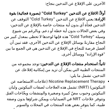
الآخرين على الإقلاع عن التدخين بنجاح:
أولاً: الاقلاع عن التدخين “Cold Turkey” (بصورة فجائية) بقوة
الإرادة:
يعني الاقلاع عن التدخين "Cold Turkey" التوقف عن
التدخين فجأة أي بدون أية منتجات خاصة بالإقلاع عن التدخين -
وفي بعض الحالات بدون أية خطة أو دعم. وبالرغم من شيوع
وسيلة “Cold Turkey” هذه فإنها لوحدها لا تحظى بمعدل كبير من
النجاح مقارنةً بوسائل الإقلاع عن التدخين الأخرى، فقد تبين أن
أفضل فرصة للنجاح في الإقلاع عن التدخين هي في الجمع ما بين
"قوة الإرادة" ووسائل أخرى.
ثانيأً: استخدام منتجات الإقلاع عن التدخين:
توجد مجموعه من
المنتجات الطبية التي يمكن أن تزيد من إمكانية إقلاعك عن
التدخين، تشمل ما يلي:
Nicotine Replacement Therapy (علاجات الاستعاضه عن
النيكوتين) (NRT): تشمل هذه العلاجات لصقات النيكوتين ولبان
النيكوتين وحبوب مصّ كبيرة وصغيرة والمِنشقات وبخّاخات الفمّ.
وتتوفر علاجات NRT في الصيدليات ويمكن شراؤها بدون وصفة
طبية، كما يتوفر بعض هذه المنتجات في المحلات والسوبر